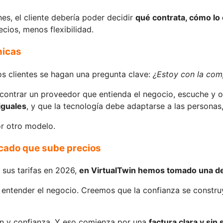
es, el cliente debería poder decidir
qué contrata, cómo lo
cios, menos flexibilidad.
nicas
s clientes se hagan una pregunta clave:
¿Estoy con la co
ncontrar un proveedor que entienda el negocio, escuche y o
iguales
, y que la tecnología debe adaptarse a las personas,
r otro modelo.
rcado que sube precios
 sus tarifas en 2026,
en VirtualTwin hemos tomado una de
entender el negocio. Creemos que la confianza se construy
ón y confianza. Y eso comienza por una
factura clara y sin