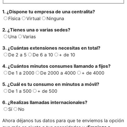
1. ¿Dispone tu empresa de una centralita?
Física
Virtual
Ninguna
2. ¿Tienes una o varias sedes?
Una
Varias
3. ¿Cuántas extensiones necesitas en total?
De 2 a 5
De 6 a 10
+ de 10
4. ¿Cuántos minutos consumes llamando a fijos?
De 1 a 2000
De 2000 a 4000
+ de 4000
5. ¿Cuál es tu consumo en minutos a móvil?
De 1 a 500
+ de 500
6. ¿Realizas llamadas internacionales?
Sí
No
Ahora déjanos tus datos para que te enviemos la opción